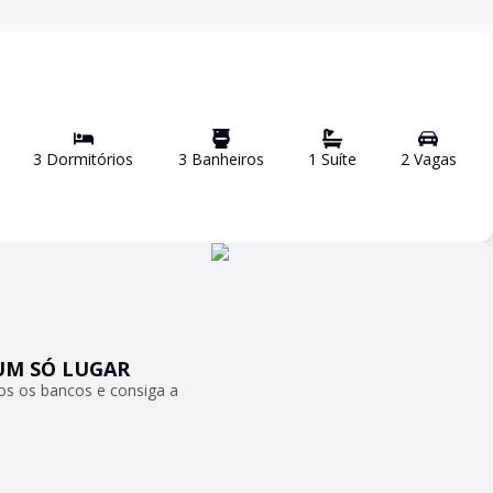
3
Dormitório
s
3
Banheiro
s
1
Suíte
2
Vaga
s
UM SÓ LUGAR
s os bancos e consiga a