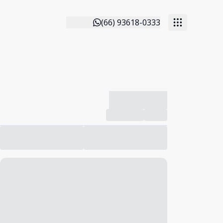
(66) 93618-0333
-------------
Compartilhar
Favorito