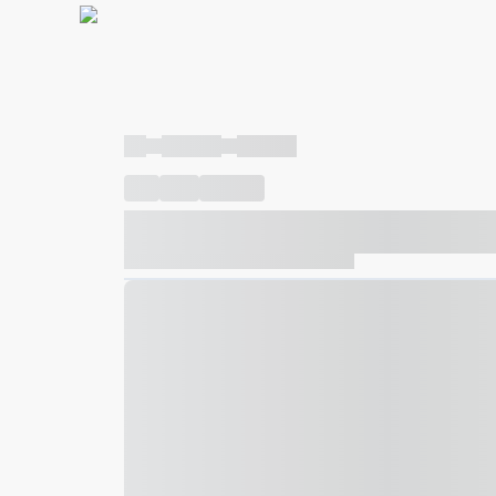
----
----- -----
----- -----
----
-----
---- ------
----- ----- -- ------ ---- ---- -- ---
----- ----- -- ------ ----- ----- -- ------