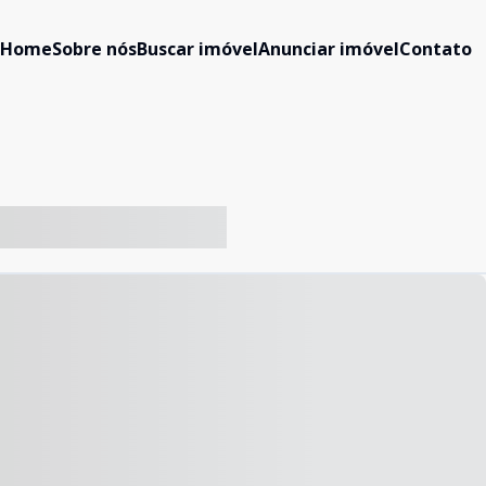
Home
Sobre nós
Buscar imóvel
Anunciar imóvel
Contato
-- ----- ----- --- ------