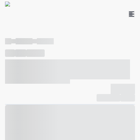
----
----- -----
----- -----
----
-----
---- ------
----- ----- -- ------ ---- ---- -- ----- ----- -----
--- ------
----- ----- -- ------ ----- ----- -- ------
-------------
Compartilhar
Favorito