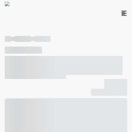
----
----- -----
----- -----
----
-----
---- ------
----- ----- -- ------ ---- ---- -- ----- ----- -----
--- ------
----- ----- -- ------ ----- ----- -- ------
-------------
Compartilhar
Favorito