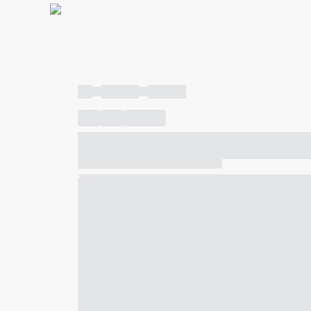
----
----- -----
----- -----
----
-----
---- ------
----- ----- -- ------ ---- ---- -- ---
----- ----- -- ------ ----- ----- -- ------