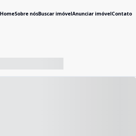
Home
Sobre nós
Buscar imóvel
Anunciar imóvel
Contato
-- ----- ----- --- ------