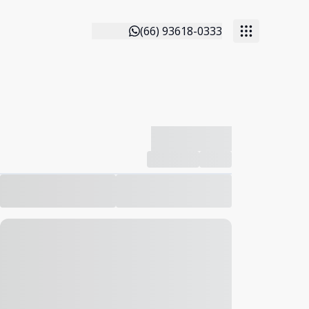
(66) 93618-0333
-------------
Compartilhar
Favorito