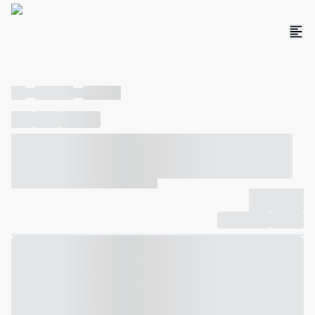
----
----- -----
----- -----
----
-----
---- ------
----- ----- -- ------ ---- ---- -- ----- ----- -----
--- ------
----- ----- -- ------ ----- ----- -- ------
-------------
Compartilhar
Favorito