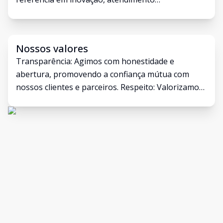
personalizado e compromisso com a qualidade.
Nossos valores
Transparência: Agimos com honestidade e
abertura, promovendo a confiança mútua com
nossos clientes e parceiros. Respeito: Valorizamos
a diversidade de pensamentos, culturas e
perspectivas, tratando todos com respeito e
empatia. Empatia: Colocamos as necessidades dos
clientes em primeiro lugar, ouvindo atentamente e
trabalhando para compreender suas aspirações
únicas. Colaboração: Valorizamos o trabalho em
equipe e a colaboração, interna e externamente,
para alcançar resultados superiores. Paixão:
Somos apaixonados pelo que fazemos e dedicamos
essa paixão a cada transação e interação.