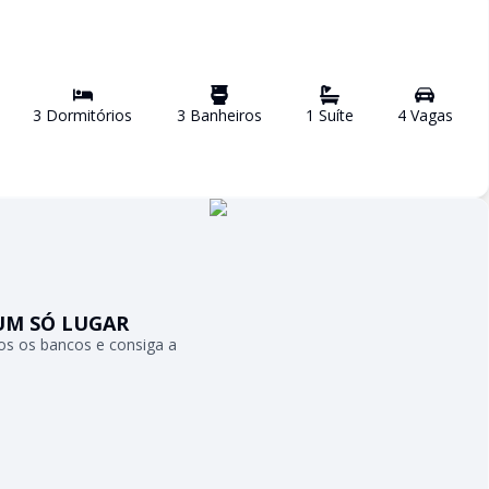
3
Dormitório
s
3
Banheiro
s
1
Suíte
4
Vaga
s
UM SÓ LUGAR
s os bancos e consiga a