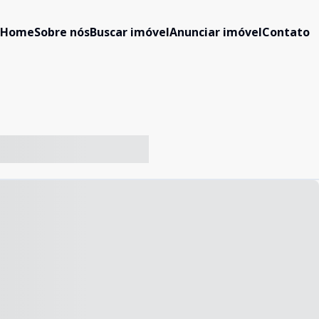
Home
Sobre nós
Buscar imóvel
Anunciar imóvel
Contato
-- ----- ----- --- ------