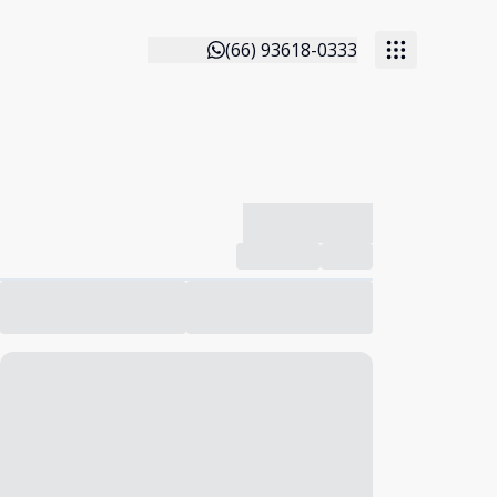
(66) 93618-0333
-------------
Compartilhar
Favorito