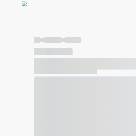
----
----- -----
----- -----
----
-----
---- ------
----- ----- -- ------ ---- ---- -- ---
----- ----- -- ------ ----- ----- -- ------