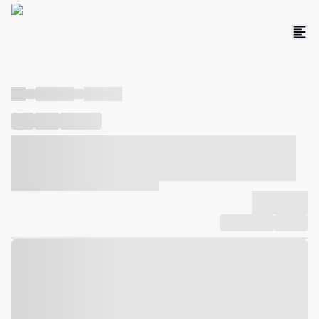
----
----- -----
----- -----
----
-----
---- ------
----- ----- -- ------ ---- ---- -- ----- ----- -----
--- ------
----- ----- -- ------ ----- ----- -- ------
-------------
Compartilhar
Favorito