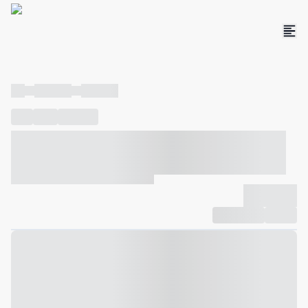
----
----- -----
----- -----
----
-----
---- ------
----- ----- -- ------ ---- ---- -- ----- ----- -----
--- ------
----- ----- -- ------ ----- ----- -- ------
-------------
Compartilhar
Favorito