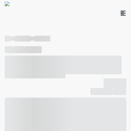
----
----- -----
----- -----
----
-----
---- ------
----- ----- -- ------ ---- ---- -- ----- ----- -----
--- ------
----- ----- -- ------ ----- ----- -- ------
-------------
Compartilhar
Favorito