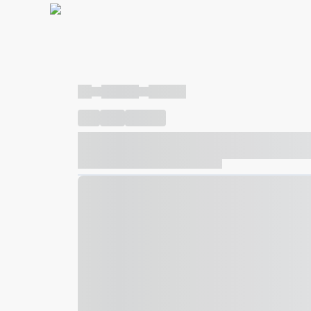
----
----- -----
----- -----
----
-----
---- ------
----- ----- -- ------ ---- ---- -- ---
----- ----- -- ------ ----- ----- -- ------