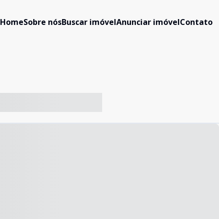
Home
Sobre nós
Buscar imóvel
Anunciar imóvel
Contato
-- ----- ----- --- ------