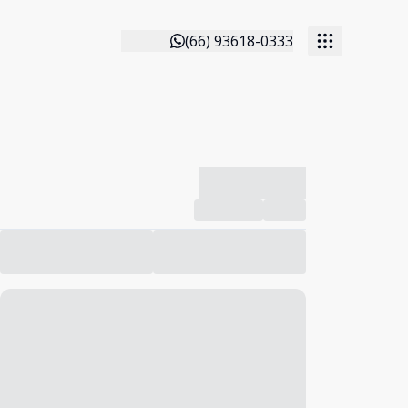
(66) 93618-0333
-------------
Compartilhar
Favorito