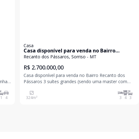
Casa
Casa disponível para venda no Bairro
Recanto dos Pássaros
Recanto dos Pássaros, Sorriso - MT
R$ 2.700.000,00
Casa disponível para venda no Bairro Recanto dos
Pássaros 3 suítes grandes (sendo uma master com
closet e vista para a piscina) Sala de Tv Hall de entrada
Lavanderia grande Cozinha e cozinha gourmet Lavabo
1
4
324
m²
3
4
3
Jardim de inverno Piscina em alvenaria