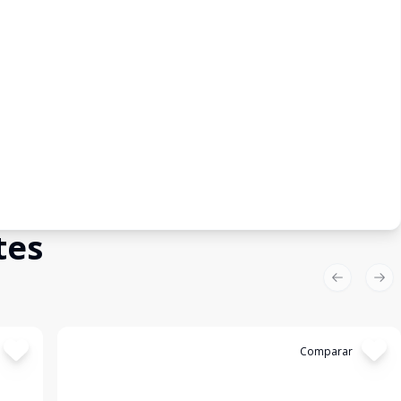
tes
Previous sl
Nex
Cód:
1066
Comparar