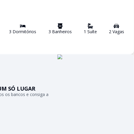
3
Dormitório
s
3
Banheiro
s
1
Suíte
2
Vaga
s
UM SÓ LUGAR
s os bancos e consiga a