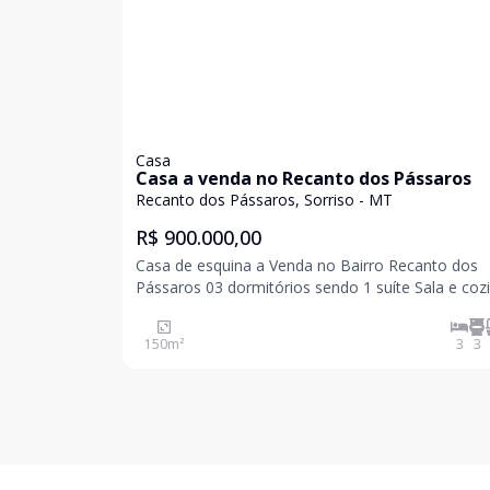
Casa
Casa a venda no Recanto dos Pássaros
Recanto dos Pássaros, Sorriso - MT
R$ 900.000,00
Casa de esquina a Venda no Bairro Recanto dos
Pássaros 03 dormitórios sendo 1 suíte Sala e cozinha
integrada Garagem coberta com 02 vagas Lavanderia
Lavabo na parte externa Quintal gramando Cerca
150
m²
3
3
elétrica Sistema de energia solar Em pro