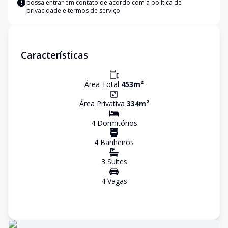
possa entrar em contato de acordo com a
política de
privacidade e termos de serviço
Características
Área Total
453
m²
Área Privativa
334
m²
4
Dormitório
s
4
Banheiro
s
3
Suíte
s
4
Vaga
s