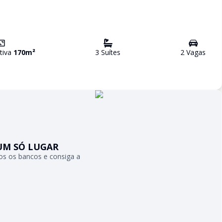
ativa
170
m²
3
Suíte
s
2
Vaga
s
UM SÓ LUGAR
s os bancos e consiga a