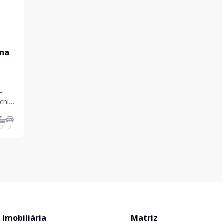
ana
2
2
 imobiliária
Matriz