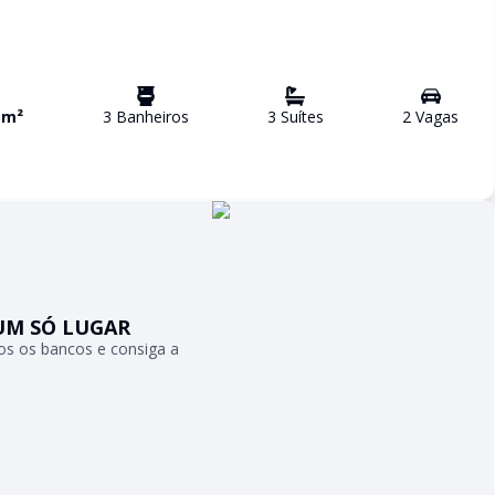
5
m²
3
Banheiro
s
3
Suíte
s
2
Vaga
s
UM SÓ LUGAR
s os bancos e consiga a