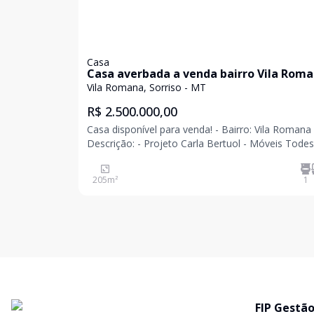
Casa
Casa averbada a venda bairro Vila Rom
Vila Romana, Sorriso - MT
R$ 2.500.000,00
Casa disponível para venda! - Bairro: Vila Romana -
Descrição: - Projeto Carla Bertuol - Móveis Todeschini
- Revestimento Porto Bello - 01 suíte master com
closet - 01 suíte - Sala de home com projetor de
205
m²
1
cinema - Sala de jantar inte
FIP Gestão