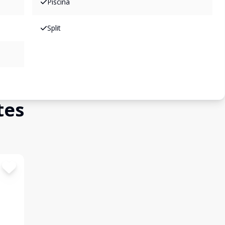
Piscina
Split
tes