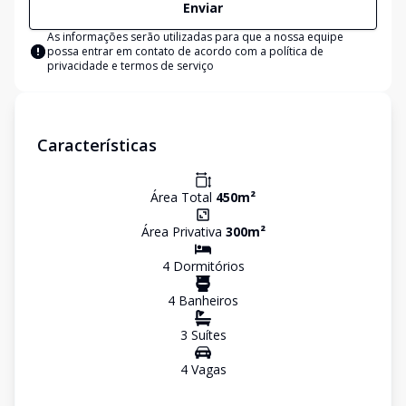
Enviar
As informações serão utilizadas para que a nossa equipe
possa entrar em contato de acordo com a
política de
privacidade e termos de serviço
Características
Área Total
450
m²
Área Privativa
300
m²
4
Dormitório
s
4
Banheiro
s
3
Suíte
s
4
Vaga
s