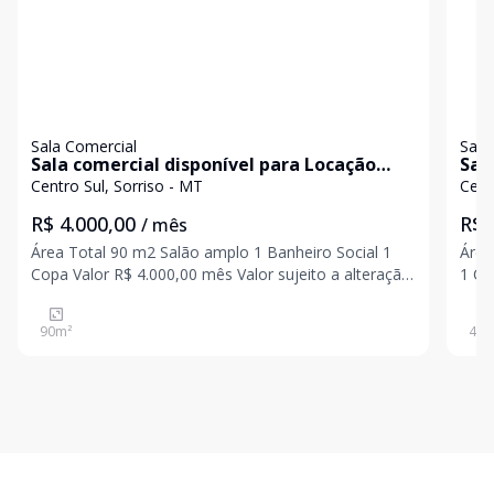
Sala Comercial
Sala
Sala comercial disponível para Locação
Sal
próximo a Br 163
a f
Centro Sul, Sorriso - MT
Cent
R$ 4.000,00
R$ 
/ mês
Área Total 90 m2 Salão amplo 1 Banheiro Social 1
Área
Copa Valor R$ 4.000,00 mês Valor sujeito a alteração
1 Co
sem aviso prévio
esta
sala
90
m²
400