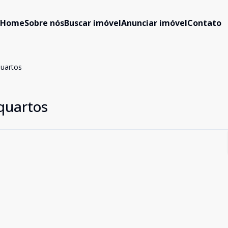
Home
Sobre nós
Buscar imóvel
Anunciar imóvel
Contato
quartos
quartos