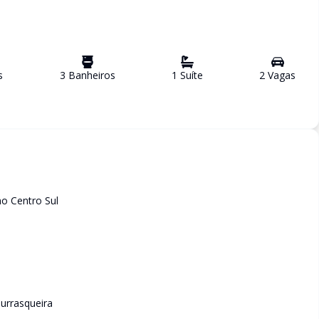
s
3
Banheiro
s
1
Suíte
2
Vaga
s
o Centro Sul
urrasqueira