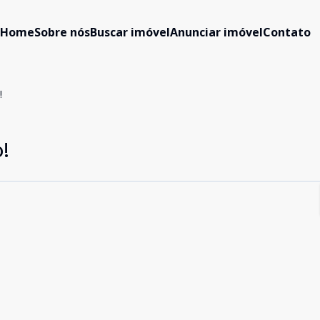
Home
Sobre nós
Buscar imóvel
Anunciar imóvel
Contato
!
!