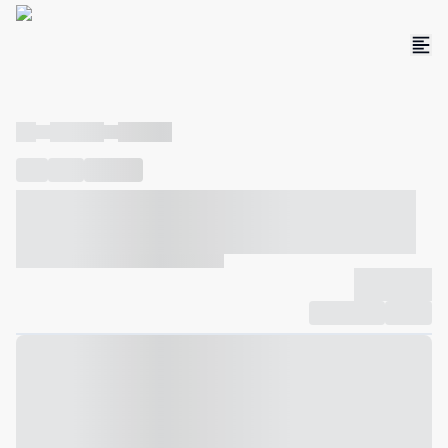
----
----- -----
----- -----
----
-----
---- ------
----- ----- -- ------ ---- ---- -- ----- ----- -----
--- ------
----- ----- -- ------ ----- ----- -- ------
-------------
Compartilhar
Favorito