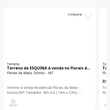
Cód:
2218
Comparar
Có
Terreno
Terr
Terreno de ESQUINA à venda no Florais da
Ter
Mata
Per
Florais da Mata, Sorriso - MT
Flor
R$ 
Terreno à venda Residencial Florais da Mata -
Terr
Sorriso/MT Tamanho: 405 m2 ( 15m x 27m) -
Noroest
próximo ao Francieli Casarin R$385.000 - avalia-se
Dimensões: 1
veículo de menor valor no negócio na tabela FIPE
FIP 
405
m²
405
Daniele Moura CRECI 10159 (66)99905-9440 *Valor