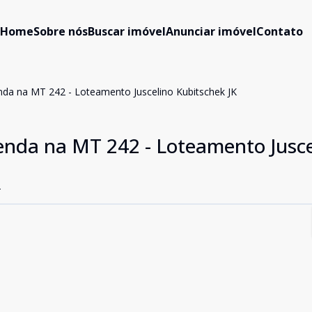
Home
Sobre nós
Buscar imóvel
Anunciar imóvel
Contato
enda na MT 242 - Loteamento Juscelino Kubitschek JK
venda na MT 242 - Loteamento Jusce
T