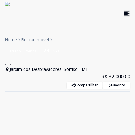
Home
Buscar imóvel
...
Terreno
Venda
Cód:
1653
...
Jardim dos Desbravadores, Sorriso - MT
R$ 32.000,00
Compartilhar
Favorito