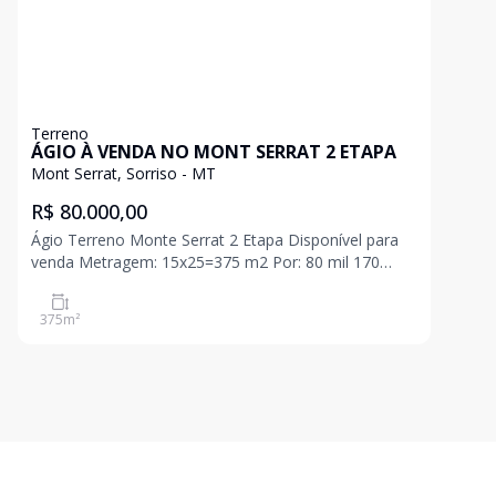
Terreno
ÁGIO À VENDA NO MONT SERRAT 2 ETAPA
Mont Serrat, Sorriso - MT
R$ 80.000,00
Ágio Terreno Monte Serrat 2 Etapa Disponível para
venda Metragem: 15x25=375 m2 Por: 80 mil 170
Parcelas de 1.480 Pega barco, jet ski, moto? no
negócio CRECI J 17.038 FIP Valor sujeito a alteração
375
m²
sem aviso prévio.