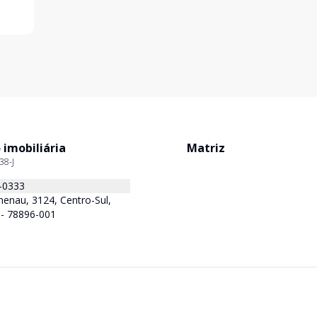
 imobiliária
Matriz
38-J
-0333
enau, 3124, Centro-Sul,
 - 78896-001