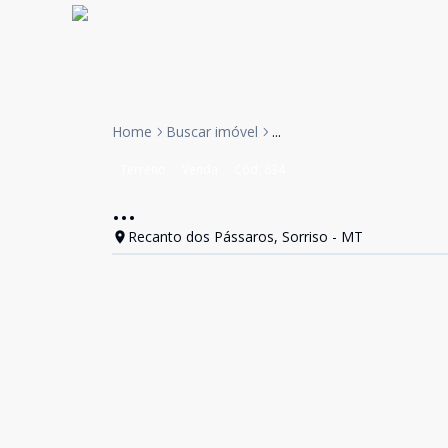
Home
Buscar imóvel
...
Terreno
Venda
Cód:
834
...
Recanto dos Pássaros, Sorriso - MT