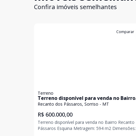
Confira imóveis semelhantes
Cód:
1725
Comparar
Terreno
Terreno disponível para venda no Bairro
Recanto dos Pássaros
Recanto dos Pássaros, Sorriso - MT
R$ 600.000,00
Terreno disponível para venda no Bairro Recanto
Pássaros Esquina Metragem: 594 m2 Dimensões:
16,50x36 Valor: 600.000,00 CRECI J 17.