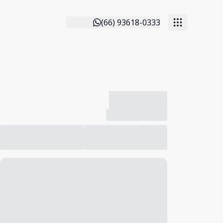
(66) 93618-0333
-------------
Compartilhar
Favorito