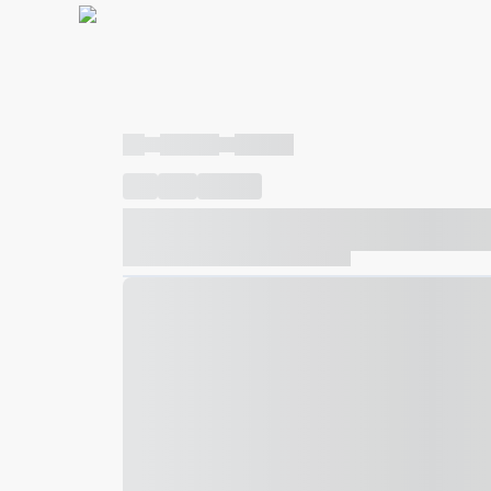
----
----- -----
----- -----
----
-----
---- ------
----- ----- -- ------ ---- ---- -- ---
----- ----- -- ------ ----- ----- -- ------