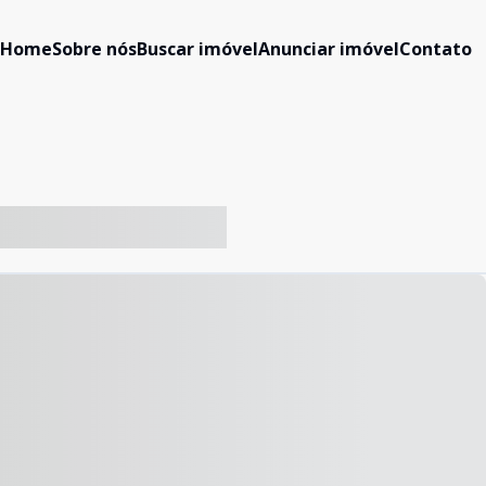
Home
Sobre nós
Buscar imóvel
Anunciar imóvel
Contato
-- ----- ----- --- ------