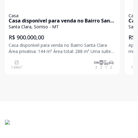
Casa
Cas
Casa disponível para venda no Bairro Santa
Cas
Clara
Cla
Santa Clara, Sorriso - MT
Sant
R$ 900.000,00
R$ 
Casa disponível para venda no Bairro Santa Clara
Apre
Área privativa: 144 m² Área total: 288 m² Uma suíte
muit
master Dois quartos Banheiro social Cozinha
cons
gourmet com churrasqueira Sala Lavanderia
qual
144
m²
3
2
1
2
104
Garagem para 2 carros CRECI J 17.038 FIP Valor su
Destaques 