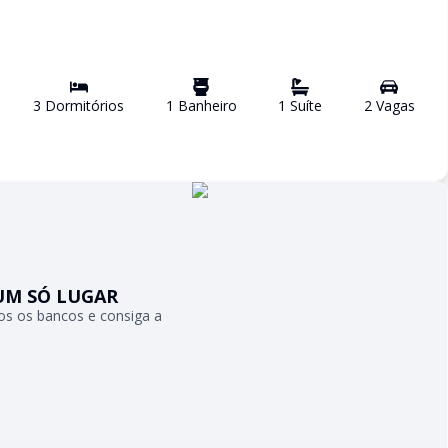
3
Dormitório
s
1
Banheiro
1
Suíte
2
Vaga
s
UM SÓ LUGAR
s os bancos e consiga a