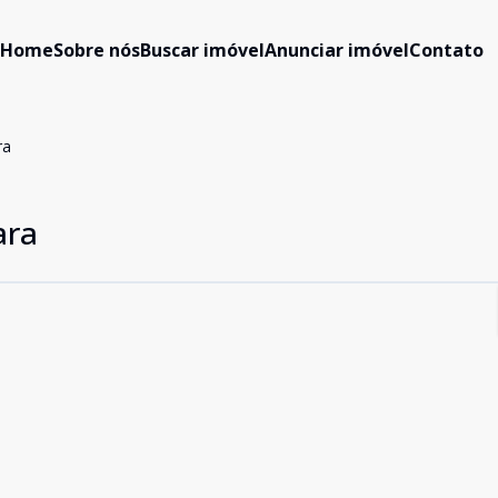
Home
Sobre nós
Buscar imóvel
Anunciar imóvel
Contato
ra
ara