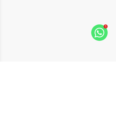
1
ide
t slide
Cód:
1428
Comparar